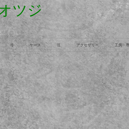
オツジ
弓
ケース
弦
アクセサリー
工房・